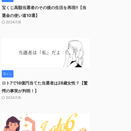
宝くじ高額当選者のその後の生活を再現‼︎【当
選金の使い道10選】
2024/1/6
宝くじ
ロト7で16億円当てた当選者は28歳女性？【驚
愕の事実が判明！】
2024/1/6