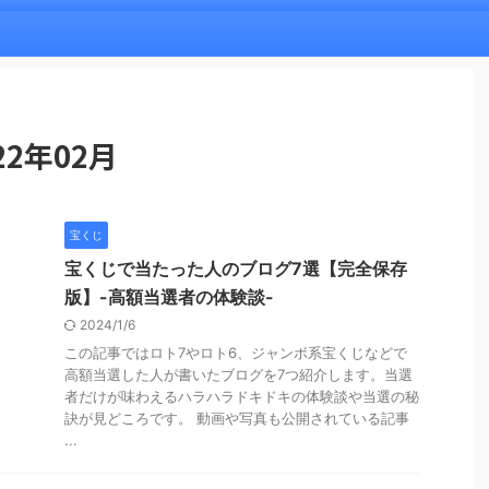
2年02月
宝くじ
宝くじで当たった人のブログ7選【完全保存
版】-高額当選者の体験談-
2024/1/6
この記事ではロト7やロト6、ジャンボ系宝くじなどで
高額当選した人が書いたブログを7つ紹介します。当選
者だけが味わえるハラハラドキドキの体験談や当選の秘
訣が見どころです。 動画や写真も公開されている記事
...