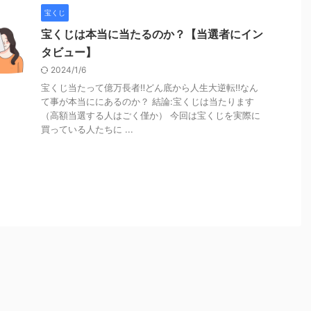
宝くじ
宝くじは本当に当たるのか？【当選者にイン
タビュー】
2024/1/6
宝くじ当たって億万長者‼︎どん底から人生大逆転‼︎なん
て事が本当ににあるのか？ 結論:宝くじは当たります
（高額当選する人はごく僅か） 今回は宝くじを実際に
買っている人たちに ...