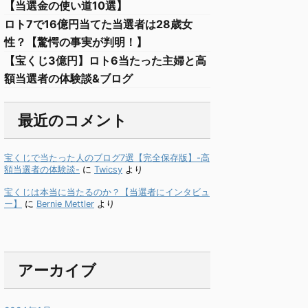
【当選金の使い道10選】
ロト7で16億円当てた当選者は28歳女
性？【驚愕の事実が判明！】
【宝くじ3億円】ロト6当たった主婦と高
額当選者の体験談&ブログ
最近のコメント
宝くじで当たった人のブログ7選【完全保存版】-高
額当選者の体験談-
に
Twicsy
より
宝くじは本当に当たるのか？【当選者にインタビュ
ー】
に
Bernie Mettler
より
アーカイブ