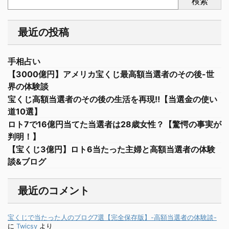
検索
最近の投稿
手相占い
【3000億円】アメリカ宝くじ最高額当選者のその後-世
界の体験談
宝くじ高額当選者のその後の生活を再現‼︎【当選金の使い
道10選】
ロト7で16億円当てた当選者は28歳女性？【驚愕の事実が
判明！】
【宝くじ3億円】ロト6当たった主婦と高額当選者の体験
談&ブログ
最近のコメント
宝くじで当たった人のブログ7選【完全保存版】-高額当選者の体験談-
に
Twicsy
より