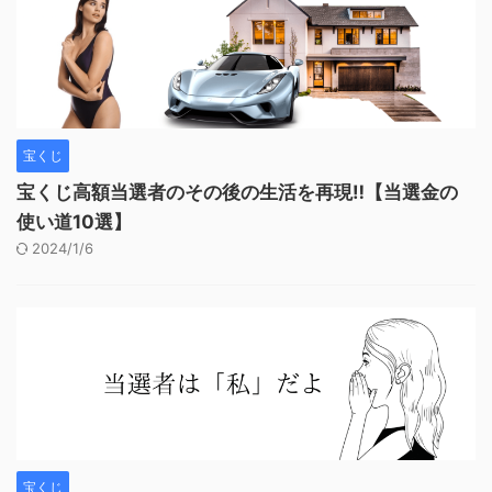
宝くじ
宝くじ高額当選者のその後の生活を再現‼︎【当選金の
使い道10選】
2024/1/6
宝くじ