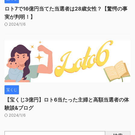
ロト7で16億円当てた当選者は28歳女性？【驚愕の事
実が判明！】
2024/1/6
宝くじ
【宝くじ3億円】ロト6当たった主婦と高額当選者の体
験談&ブログ
2024/1/6