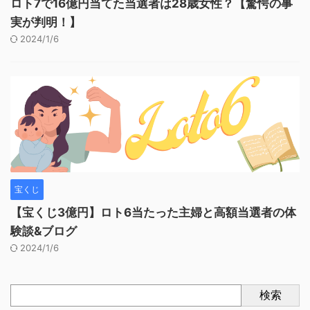
ロト7で16億円当てた当選者は28歳女性？【驚愕の事
実が判明！】
2024/1/6
宝くじ
【宝くじ3億円】ロト6当たった主婦と高額当選者の体
験談&ブログ
2024/1/6
検索