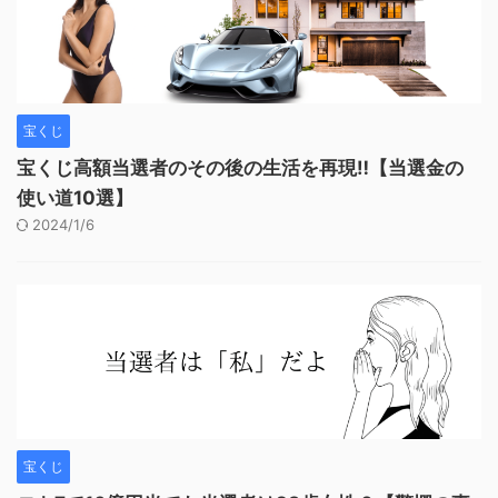
宝くじ
宝くじ高額当選者のその後の生活を再現‼︎【当選金の
使い道10選】
2024/1/6
宝くじ