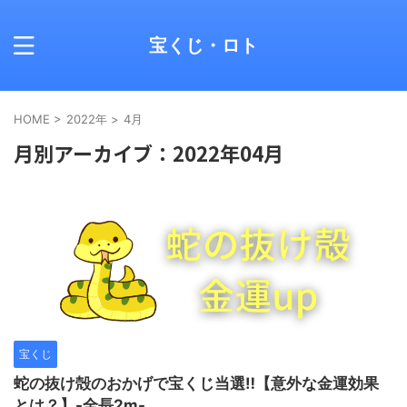
宝くじ・ロト
HOME
>
2022年
>
4月
月別アーカイブ：2022年04月
宝くじ
蛇の抜け殻のおかげで宝くじ当選‼︎【意外な金運効果
とは？】-全長2m-