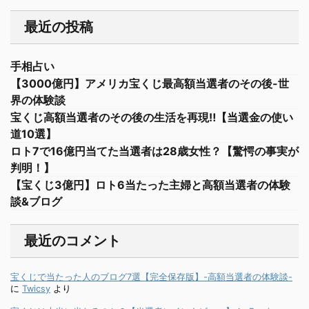
最近の投稿
手相占い
【3000億円】アメリカ宝くじ最高額当選者のその後-世
界の体験談
宝くじ高額当選者のその後の生活を再現‼︎【当選金の使い
道10選】
ロト7で16億円当てた当選者は28歳女性？【驚愕の事実が
判明！】
【宝くじ3億円】ロト6当たった主婦と高額当選者の体験
談&ブログ
最近のコメント
宝くじで当たった人のブログ7選【完全保存版】-高額当選者の体験談-
に
Twicsy
より