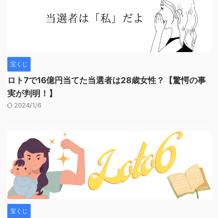
宝くじ
ロト7で16億円当てた当選者は28歳女性？【驚愕の事
実が判明！】
2024/1/6
宝くじ