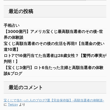
最近の投稿
手相占い
【3000億円】アメリカ宝くじ最高額当選者のその後-世
界の体験談
宝くじ高額当選者のその後の生活を再現‼︎【当選金の使い
道10選】
ロト7で16億円当てた当選者は28歳女性？【驚愕の事実が
判明！】
【宝くじ3億円】ロト6当たった主婦と高額当選者の体験
談&ブログ
最近のコメント
宝くじで当たった人のブログ7選【完全保存版】-高額当選者の体験談-
に
Twicsy
より