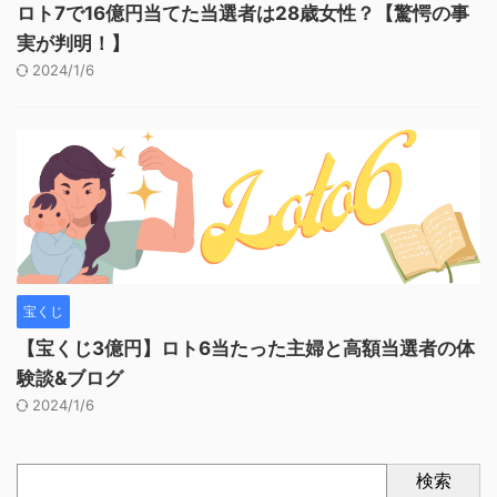
ロト7で16億円当てた当選者は28歳女性？【驚愕の事
実が判明！】
2024/1/6
宝くじ
【宝くじ3億円】ロト6当たった主婦と高額当選者の体
験談&ブログ
2024/1/6
検索