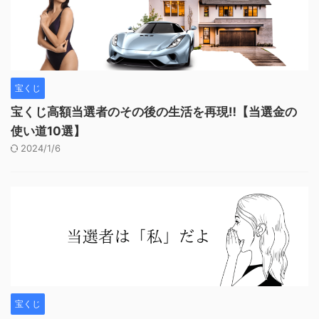
宝くじ
宝くじ高額当選者のその後の生活を再現‼︎【当選金の
使い道10選】
2024/1/6
宝くじ