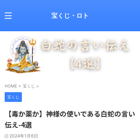
宝くじ・ロト
HOME
>
宝くじ
>
宝くじ
【毒か薬か】神様の使いである白蛇の言い
伝え-4選
2024年1月6日