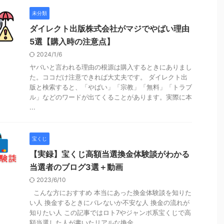
未分類
ダイレクト出版株式会社がマジでやばい理由
5選【購入時の注意点】
2024/1/6
ヤバいと言われる理由の根源は購入するときにありまし
た。ココだけ注意できれば大丈夫です。 ダイレクト出
版と検索すると、「やばい」「宗教」「無料」「トラブ
ル」などのワードが出てくることがあります。実際に本
...
宝くじ
【実録】宝くじ高額当選換金体験談がわかる
当選者のブログ3選＋動画
2023/6/10
こんな方におすすめ 本当にあった換金体験談を知りた
い人 換金するときにバレないか不安な人 換金の流れが
知りたい人 この記事ではロト7やジャンボ系宝くじで高
額当選した人が書いたリアルな換金 ...