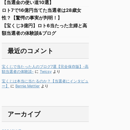
【当選金の使い道10選】
ロト7で16億円当てた当選者は28歳女
性？【驚愕の事実が判明！】
【宝くじ3億円】ロト6当たった主婦と高
額当選者の体験談&ブログ
最近のコメント
宝くじで当たった人のブログ7選【完全保存版】-高
額当選者の体験談-
に
Twicsy
より
宝くじは本当に当たるのか？【当選者にインタビュ
ー】
に
Bernie Mettler
より
アーカイブ