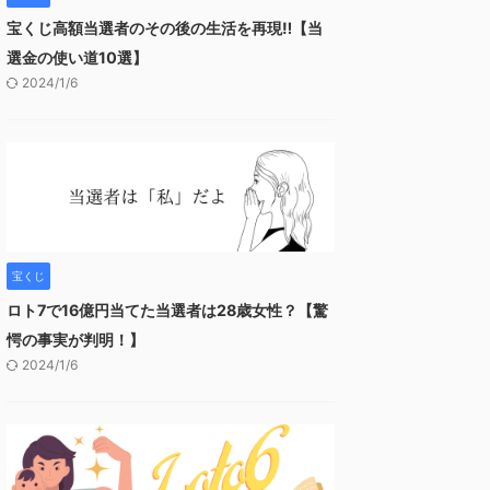
宝くじ高額当選者のその後の生活を再現‼︎【当
選金の使い道10選】
2024/1/6
宝くじ
ロト7で16億円当てた当選者は28歳女性？【驚
愕の事実が判明！】
2024/1/6