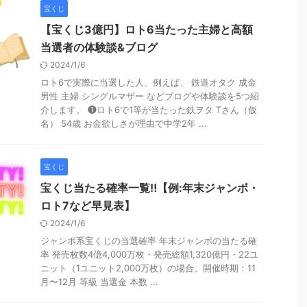
宝くじ
【宝くじ3億円】ロト6当たった主婦と高額
当選者の体験談&ブログ
2024/1/6
ロト6で実際に当選した人、例えば、 鉄道オタク 成金
男性 主婦 シングルマザー などブログや体験談を5つ紹
介します。 ❶ロト6で1等が当たった鉄ヲタ Tさん（仮
名） 54歳 お金欲しさが理由で中学2年 ...
宝くじ
宝くじ当たる確率一覧‼︎【例:年末ジャンボ・
ロト7など早見表】
2024/1/6
ジャンボ系宝くじの当選確率 年末ジャンボの当たる確
率 発売枚数4億4,000万枚・発売総額1,320億円・22ユ
ニット（1ユニット2,000万枚）の場合。開催時期：11
月〜12月 等級 当選金 本数 ...