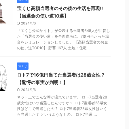
宝くじ高額当選者のその後の生活を再現‼︎
【当選金の使い道10選】
2024/1/6
「宝くじ公式サイト」が公表する当選者645人が回答し
た「当選金の使い道」を全面参考に、7億円当たった場
合をシミュレーションしました。 【高額当選者のお金
の使い道TOP10】 貯蓄 167人 土地・住宅 ...
宝くじ
ロト7で16億円当てた当選者は28歳女性？
【驚愕の事実が判明！】
2024/1/6
ネット上でこんな噂が流れています。 ロト7当選者28
歳女性はいつ当選したんですか？ ロト7当選者28歳女
性はどこで当選したの？ ロト7当選者28歳女性はいく
ら当選した？ というようなもの。 ロト7当選 ...