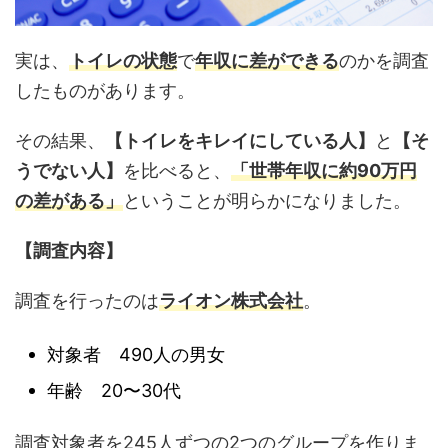
実は、
トイレの状態
で
年収に差ができる
のかを調査
したものがあります。
その結果、
【トイレをキレイにしている人】
と
【そ
うでない人】
を比べると、
「
世帯年収に約90万円
の差がある」
ということが明らかになりました。
【調査内容】
調査を行ったのは
ライオン株式会社
。
対象者 490人の男女
年齢 20〜30代
調査対象者を245人ずつの2つのグループを作りま