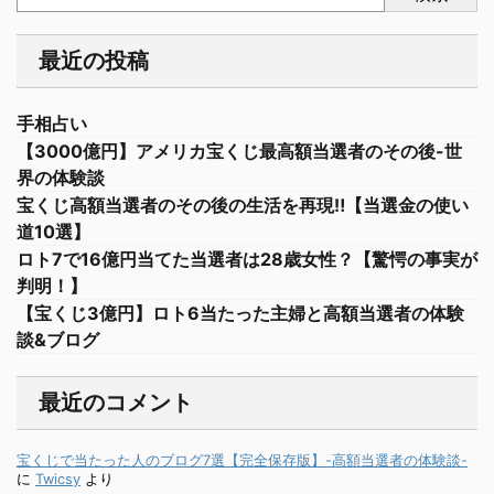
最近の投稿
手相占い
【3000億円】アメリカ宝くじ最高額当選者のその後-世
界の体験談
宝くじ高額当選者のその後の生活を再現‼︎【当選金の使い
道10選】
ロト7で16億円当てた当選者は28歳女性？【驚愕の事実が
判明！】
【宝くじ3億円】ロト6当たった主婦と高額当選者の体験
談&ブログ
最近のコメント
宝くじで当たった人のブログ7選【完全保存版】-高額当選者の体験談-
に
Twicsy
より