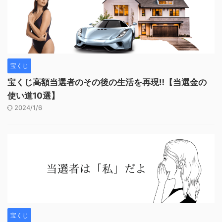
宝くじ
宝くじ高額当選者のその後の生活を再現‼︎【当選金の
使い道10選】
2024/1/6
宝くじ