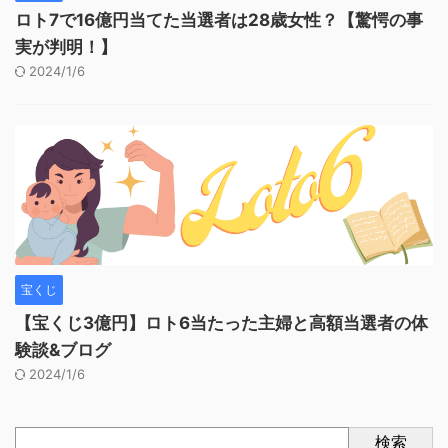
ロト7で16億円当てた当選者は28歳女性？【驚愕の事
実が判明！】
2024/1/6
宝くじ
【宝くじ3億円】ロト6当たった主婦と高額当選者の体
験談&ブログ
2024/1/6
検索