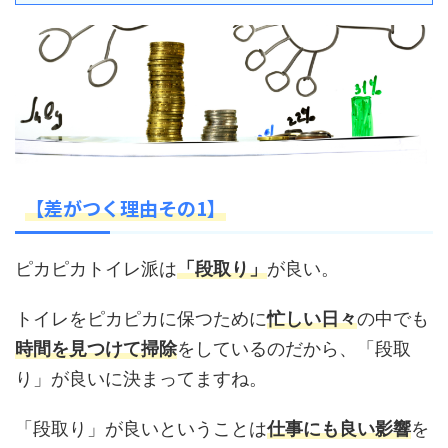
【差がつく理由その
1】
ピカピカトイレ派は
「段取り」
が良い。
トイレをピカピカに保つために
忙しい日々
の中でも
時間を見つけて掃除
をしているのだから、「段取
り」が良いに決まってますね。
「段取り」が良いということは
仕事にも良い影響
を