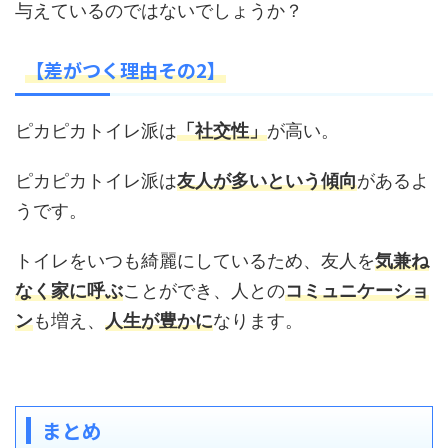
与えているのではないでしょうか？
【差がつく理由その
2
】
ピカピカトイレ派は
「社交性」
が高い。
ピカピカトイレ派は
友人が多いという傾向
があるよ
うです。
トイレをいつも綺麗にしているため、友人を
気兼ね
なく家に呼ぶ
ことができ、人との
コミュニケーショ
ン
も増え、
人生が豊かに
なります。
まとめ