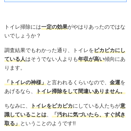
トイレ掃除には
一定の効果
がやはりあったのではな
いでしょうか？
調査結果でもわかった通り、トイレを
ピカピカにし
ている人
はそうでない人よりも
年収が高い
傾向にあ
ります。
「トイレの神様」
と言われるくらいなので、
金運
を
あげるなら、
トイレ掃除をして間違いありません。
ちなみに、
トイレをピカピカ
にしている人たちが
意
識していることは
、
「汚れに気づいたら、すぐ拭き
取る」
ということのようです‼︎